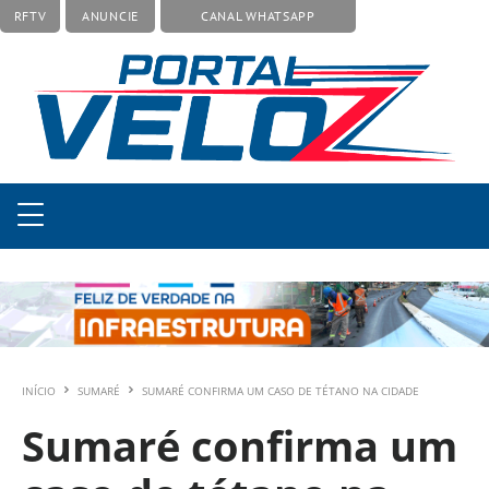
RFTV
ANUNCIE
CANAL WHATSAPP
INÍCIO
SUMARÉ
SUMARÉ CONFIRMA UM CASO DE TÉTANO NA CIDADE
Sumaré confirma um