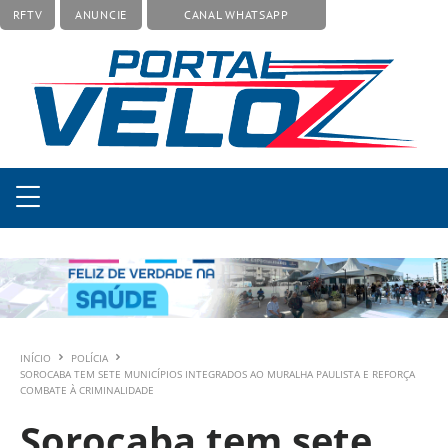
RFTV
ANUNCIE
CANAL WHATSAPP
INÍCIO
POLÍCIA
SOROCABA TEM SETE MUNICÍPIOS INTEGRADOS AO MURALHA PAULISTA E REFORÇA
COMBATE À CRIMINALIDADE
Sorocaba tem sete