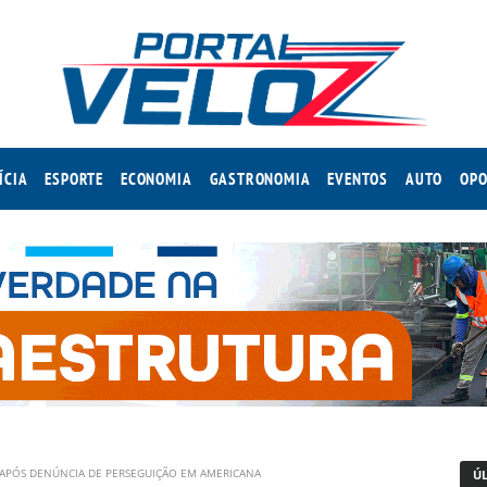
ÍCIA
ESPORTE
ECONOMIA
GASTRONOMIA
EVENTOS
AUTO
OPO
 APÓS DENÚNCIA DE PERSEGUIÇÃO EM AMERICANA
Ú