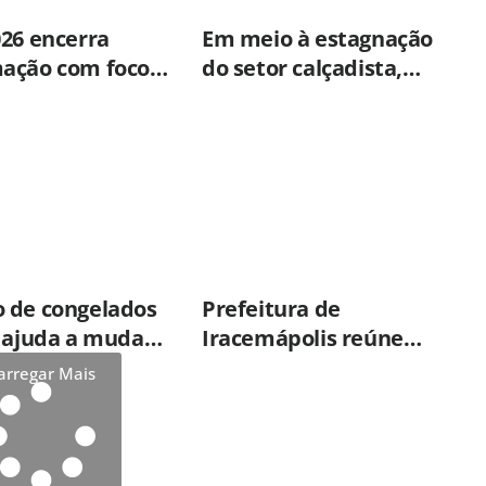
026 encerra
Em meio à estagnação
ação com foco
do setor calçadista,
e mental,
fabricante de Franca
ão e qualidade
aposta em botas táticas
dos servidores
e cresce em nicho
icana
especializado
 de congelados
Prefeitura de
e ajuda a mudar
Iracemápolis reúne
ão sobre
empresários e
arregar Mais
de dos alimentos
apresenta produtos e
serviços do Governo do
Estado