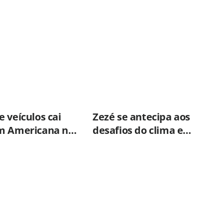
 veículos cai
Zezé se antecipa aos
m Americana no
desafios do clima e
o semestre
fortalece parceria com a
CPFL para enfrentar
eventos extremos em
Hortolândia