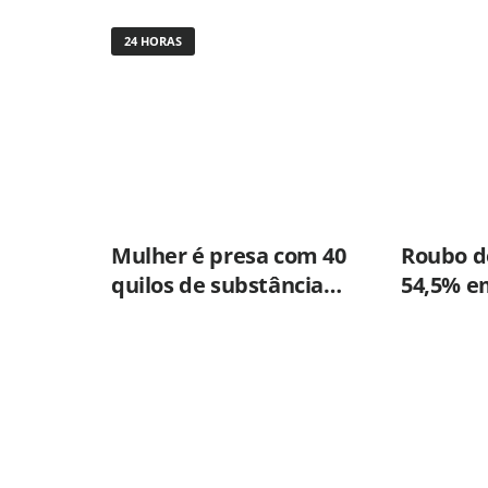
24 HORAS
Mulher é presa com 40
Roubo de
quilos de substância
54,5% e
usada para misturar
primeir
cocaína e porções de
skank em Piracicaba