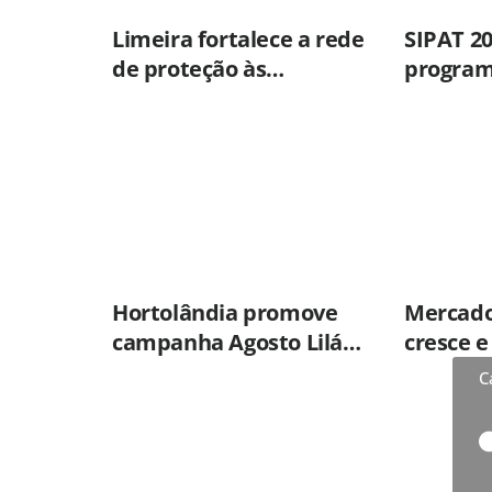
Limeira fortalece a rede
SIPAT 2
de proteção às
program
mulheres nos 20 anos da
em saúd
Lei Maria da Penha
prevenç
de vida 
de Amer
Hortolândia promove
Mercado
campanha Agosto Lilás
cresce 
nas UBSs
percepç
C
qualida
prontos