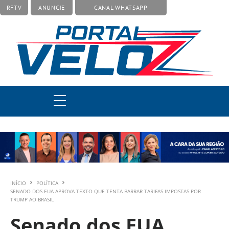
RFTV
ANUNCIE
CANAL WHATSAPP
INÍCIO
POLÍTICA
SENADO DOS EUA APROVA TEXTO QUE TENTA BARRAR TARIFAS IMPOSTAS POR
TRUMP AO BRASIL
Senado dos EUA