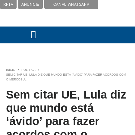
RFTV
ANUNCIE
CANAL WHATSAPP
INÍCIO
POLÍTICA
SEM CITAR UE, LULA DIZ QUE MUNDO ESTÁ ‘ÁVIDO’ PARA FAZER ACORDOS COM
O MERCOSUL
Sem citar UE, Lula diz
que mundo está
‘ávido’ para fazer
acordos com o