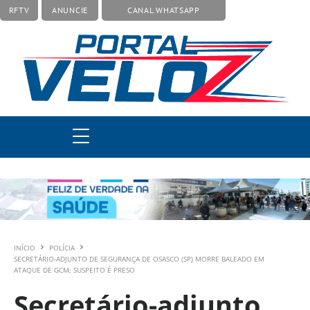
RFTV
ANUNCIE
CANAL WHATSAPP
INÍCIO
POLÍCIA
SECRETÁRIO-ADJUNTO DE SEGURANÇA DE OSASCO (SP) MORRE BALEADO EM
ATAQUE DE GCM; SUSPEITO É PRESO
Secretário-adjunto