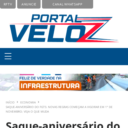
RFTV
ANUNCIE
CANAL WHATSAPP
INÍCIO
ECONOMIA
SAQUE-ANIVERSÁRIO DO FGTS: NOVAS REGRAS COMEÇAM A VIGORAR EM 1º DE
NOVEMBRO; VEJA O QUE MUDA
Saque-aniversário do