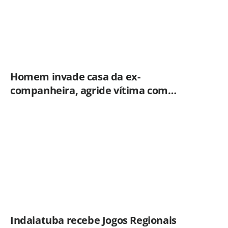
Homem invade casa da ex-
companheira, agride vítima com
tesoura e é preso em flagrante pela
GCM de Limeira
Indaiatuba recebe Jogos Regionais