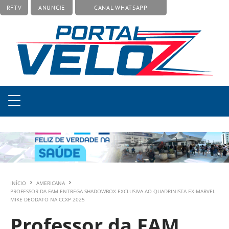
RFTV
ANUNCIE
CANAL WHATSAPP
INÍCIO
AMERICANA
PROFESSOR DA FAM ENTREGA SHADOWBOX EXCLUSIVA AO QUADRINISTA EX-MARVEL
MIKE DEODATO NA CCXP 2025
Professor da FAM