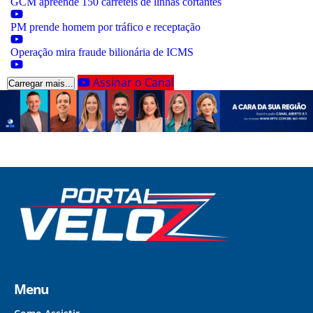
GCM apreende 150 carretéis de linhas cortantes
PM prende homem por tráfico e receptação
Operação mira fraude bilionária de ICMS
Assinar o Canal
Carregar mais...
Menu