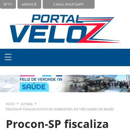
RFTV
ANUNCIE
CANAL WHATSAPP
INÍCIO
ÚLTIMAS
PROCON-SP FISCALIZA POSTOS DE COMBUSTÍVEL EM TRÊS CIDADES DA REGIÃO
Procon-SP fiscaliza