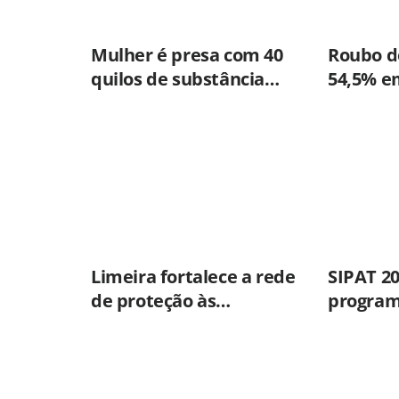
Mulher é presa com 40
Roubo de
quilos de substância
54,5% e
usada para misturar
primeir
cocaína e porções de
skank em Piracicaba
Limeira fortalece a rede
SIPAT 2
de proteção às
program
mulheres nos 20 anos da
em saúd
Lei Maria da Penha
prevenç
de vida 
de Amer