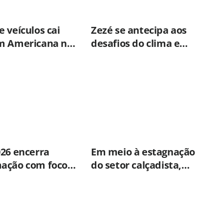
 veículos cai
Zezé se antecipa aos
m Americana no
desafios do clima e
o semestre
fortalece parceria com a
CPFL para enfrentar
eventos extremos em
Hortolândia
026 encerra
Em meio à estagnação
ação com foco
do setor calçadista,
e mental,
fabricante de Franca
ão e qualidade
aposta em botas táticas
dos servidores
e cresce em nicho
icana
especializado