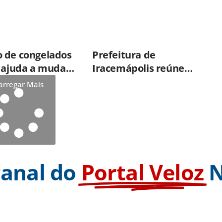
 de congelados
Prefeitura de
e ajuda a mudar
Iracemápolis reúne
ão sobre
empresários e
arregar Mais
de dos alimentos
apresenta produtos e
serviços do Governo do
Estado
canal do
Portal Veloz
N