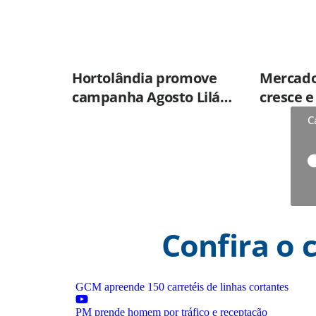
Hortolândia promove
Mercado
campanha Agosto Lilás
cresce 
nas UBSs
percepç
C
qualida
prontos
Confira o 
GCM apreende 150 carretéis de linhas cortantes
PM prende homem por tráfico e receptação