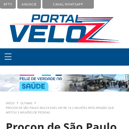
RFTV
ANUNCIE
CANAL WHATSAPP
INÍCIO
ÚLTIMAS
PROCON DE SÃO PAULO MULTA ENEL EM R$ 14,2 MILHÕES APÓS APAGÃO QUE
AFETOU 3 MILHÕES DE PESSOAS
Procon de São Paulo