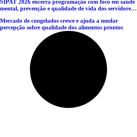
SIPAT 2026 encerra programação com foco em saúde
mental, prevenção e qualidade de vida dos servidores
de Americana
Mercado de congelados cresce e ajuda a mudar
percepção sobre qualidade dos alimentos prontos