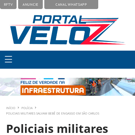
RFTV
ANUNCIE
CANAL WHATSAPP
INÍCIO
POLÍCIA
POLICIAIS MILITARES SALVAM BEBÊ DE ENGASGO EM SÃO CARLOS
Policiais militares