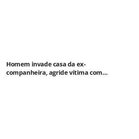
Homem invade casa da ex-
companheira, agride vítima com
tesoura e é preso em flagrante pela
GCM de Limeira