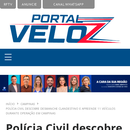
RFTV
ANUNCIE
CANAL WHATSAPP
INÍCIO
CAMPINAS
POLÍCIA CIVIL DESCOBRE DESMANCHE CLANDESTINO E APREENDE 11 VEÍCULOS
DURANTE OPERAÇÃO EM CAMPINAS
Polícia Civil descobre