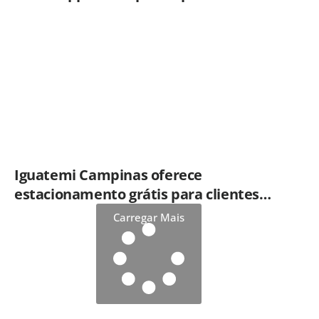
Iguatemi Campinas oferece
estacionamento grátis para clientes
que consumirem em restaurantes
Carregar Mais