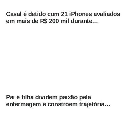
Casal é detido com 21 iPhones avaliados
em mais de R$ 200 mil durante
fiscalização em ônibus em Campinas
Pai e filha dividem paixão pela
enfermagem e constroem trajetória
ligada ao Hospital Municipal de
Americana