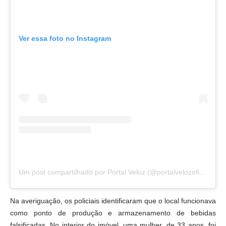
Ver essa foto no Instagram
Um post compartilhado por Portal Veloz (@portalvelozoficial)
Na averiguação, os policiais identificaram que o local funcionava
como ponto de produção e armazenamento de bebidas
falsificadas. No interior do imóvel, uma mulher, de 33 anos, foi