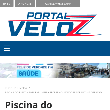
RFTV
ANUNCIE
CANAL WHATSAPP
INÍCIO
LIMEIRA
PISCINA DO PIRATININGA EM LIMEIRA RECEBE AQUECEDORES DE ÚLTIMA GERAÇÃO
Piscina do