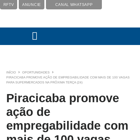
RFTV
ANUNCIE
CANAL WHATSAPP
INÍCIO
OPORTUNIDADES
PIRACICABA PROMOVE AÇÃO DE EMPREGABILIDADE COM MAIS DE 100 VAGAS
PARA SUPERMERCADOS NA PRÓXIMA TERÇA (24)
Piracicaba promove
ação de
empregabilidade com
mais de 100 vagas