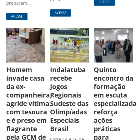
ACESSE
preparam...
ACESSE
ACESSE
Homem
Indaiatuba
Quinto
invade casa
recebe
encontro da
da ex-
Jogos
formação
companheira,
Regionais
em escuta
agride vítima
Sudeste das
especializada
com tesoura
Olimpíadas
reforça
e é preso em
Especiais
ações
flagrante
Brasil
práticas
pela GCM de
para
Entre 14 e 16 de