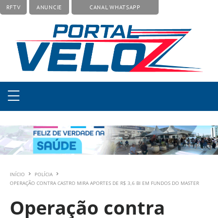
RFTV
ANUNCIE
CANAL WHATSAPP
INÍCIO
POLÍCIA
OPERAÇÃO CONTRA CASTRO MIRA APORTES DE R$ 3,6 BI EM FUNDOS DO MASTER
Operação contra