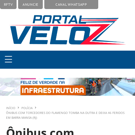
RFTV
ANUNCIE
CANAL WHATSAPP
INÍCIO
POLÍCIA
ÔNIBUS COM TORCEDORES DO FLAMENGO TOMBA NA DUTRA E DEIXA 46 FERIDOS
EM BARRA MANSA (RJ)
Ônibus com