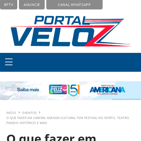
RFTV
ANUNCIE
CANAL WHATSAPP
INÍCIO
EVENTOS
O QUE FAZER EM LIMEIRA: AGENDA CULTURAL TEM FESTIVAL NO HORTO, TEATRO,
PASSEIO HISTÓRICO E MAIS
O que fazer em