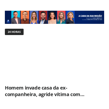
24 HORAS
Homem invade casa da ex-
companheira, agride vítima com
tesoura e é preso em flagrante pela
GCM de Limeira