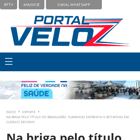
RFTV
ANUNCIE
CANAL WHATSAPP
INÍCIO
ESPORTE
NA BRIGA PELO TÍTULO DO BRASILEIRÃO, FLAMENGO ENFRENTA O BOTAFOGO EM
CLÁSSICO DECISIVO
Na briga pelo título