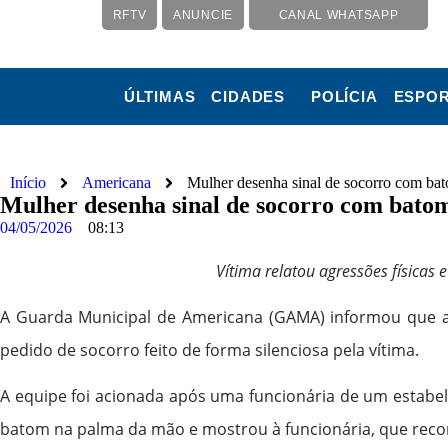
RFTV
ANUNCIE
CANAL WHATSAPP
ÚLTIMAS
CIDADES
POLÍCIA
ESPO
Início
Americana
Mulher desenha sinal de socorro com ba
Mulher desenha sinal de socorro com bato
04/05/2026
08:13
Vítima relatou agressões físicas 
A Guarda Municipal de Americana (GAMA) informou que a
pedido de socorro feito de forma silenciosa pela vítima.
A equipe foi acionada após uma funcionária de um estabele
batom na palma da mão e mostrou à funcionária, que recon