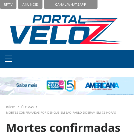
RFTV
ANUNCIE
CANAL WHATSAPP
INÍCIO
ÚLTIMAS
MORTES CONFIRMADAS POR DENGUE EM SÃO PAULO DOBRAM EM 72 HORAS
Mortes confirmadas