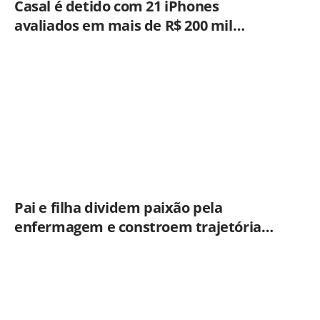
Casal é detido com 21 iPhones
avaliados em mais de R$ 200 mil
durante fiscalização em ônibus em
Campinas
Pai e filha dividem paixão pela
enfermagem e constroem trajetória
ligada ao Hospital Municipal de
Americana