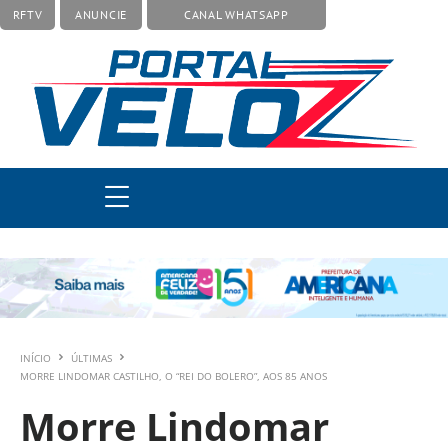
RFTV
ANUNCIE
CANAL WHATSAPP
INÍCIO
ÚLTIMAS
MORRE LINDOMAR CASTILHO, O “REI DO BOLERO”, AOS 85 ANOS
Morre Lindomar