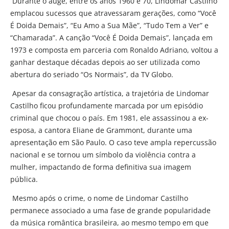
Durante o auge, entre os anos 1960 e 70, Lindomar Castilho
emplacou sucessos que atravessaram gerações, como “Você
É Doida Demais”, “Eu Amo a Sua Mãe”, “Tudo Tem a Ver” e
“Chamarada”. A canção “Você É Doida Demais”, lançada em
1973 e composta em parceria com Ronaldo Adriano, voltou a
ganhar destaque décadas depois ao ser utilizada como
abertura do seriado “Os Normais”, da TV Globo.
Apesar da consagração artística, a trajetória de Lindomar
Castilho ficou profundamente marcada por um episódio
criminal que chocou o país. Em 1981, ele assassinou a ex-
esposa, a cantora Eliane de Grammont, durante uma
apresentação em São Paulo. O caso teve ampla repercussão
nacional e se tornou um símbolo da violência contra a
mulher, impactando de forma definitiva sua imagem
pública.
Mesmo após o crime, o nome de Lindomar Castilho
permanece associado a uma fase de grande popularidade
da música romântica brasileira, ao mesmo tempo em que