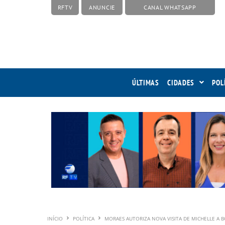
RFTV
ANUNCIE
CANAL WHATSAPP
ÚLTIMAS
CIDADES
POL
INÍCIO
POLÍTICA
MORAES AUTORIZA NOVA VISITA DE MICHELLE A 