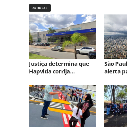
24 HORAS
Justiça determina que
São Pau
Hapvida corrija
alerta p
irregularidades em
até 100
unidades de Limeira sob
avanço d
pena de multa
extratro