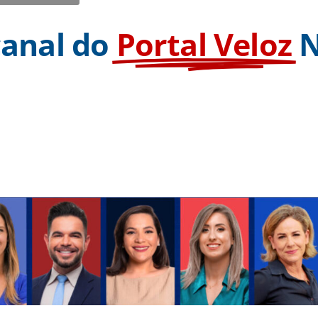
canal do
Portal Veloz
N