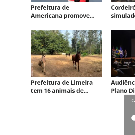
Prefeitura de
Cordeiró
Americana promove
simulad
atividade do
com múl
EducaTrânsito na
Cidade Mirim
Prefeitura de Limeira
Audiênci
tem 16 animais de
Plano Di
grande porte
nesta qu
C
disponíveis para adoção
no Horto