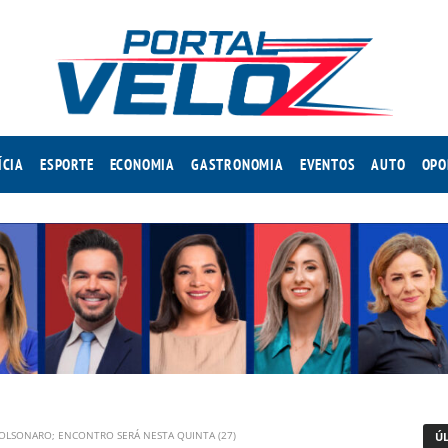
ÍCIA
ESPORTE
ECONOMIA
GASTRONOMIA
EVENTOS
AUTO
OPO
BOLSONARO; ENCONTRO SERÁ NESTA QUINTA (27)
Ú