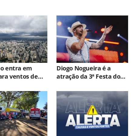
lo entra em
Diogo Nogueira é a
ara ventos de
atração da 3ª Festa do
 km/h com
Dia dos Pais em
e ciclone
Hortolândia
pical