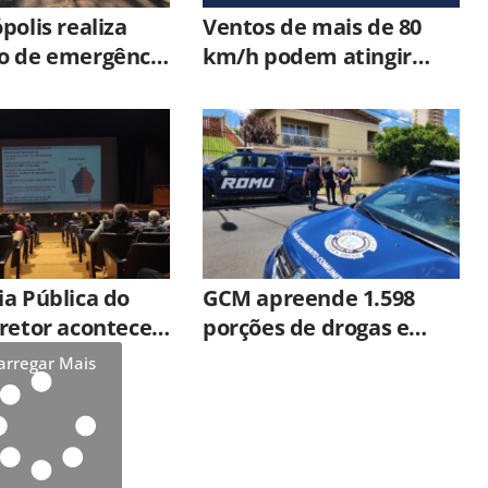
polis realiza
Ventos de mais de 80
o de emergência
km/h podem atingir
tiplas vítimas
Hortolândia a partir
desta quinta-feira
(06/08)
a Pública do
GCM apreende 1.598
retor acontece
porções de drogas e
inta-feira (6)
prende 11 pessoas em
arregar Mais
um mês em Limeira