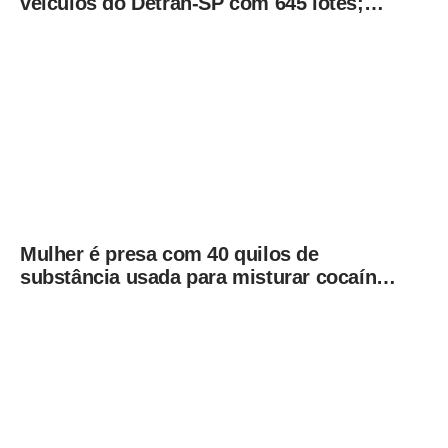
veículos do Detran-SP com 645 lotes;
veja como participar
Mulher é presa com 40 quilos de
substância usada para misturar cocaína
e porções de skank em Piracicaba