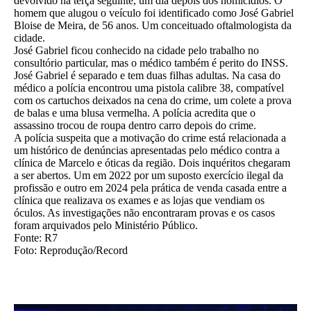
devolvido na terça seguinte, um dia depois dos homicídios. O
homem que alugou o veículo foi identificado como José Gabriel
Bloise de Meira, de 56 anos. Um conceituado oftalmologista da
cidade.
José Gabriel ficou conhecido na cidade pelo trabalho no
consultório particular, mas o médico também é perito do INSS.
José Gabriel é separado e tem duas filhas adultas. Na casa do
médico a polícia encontrou uma pistola calibre 38, compatível
com os cartuchos deixados na cena do crime, um colete a prova
de balas e uma blusa vermelha. A polícia acredita que o
assassino trocou de roupa dentro carro depois do crime.
A polícia suspeita que a motivação do crime está relacionada a
um histórico de denúncias apresentadas pelo médico contra a
clínica de Marcelo e óticas da região. Dois inquéritos chegaram
a ser abertos. Um em 2022 por um suposto exercício ilegal da
profissão e outro em 2024 pela prática de venda casada entre a
clínica que realizava os exames e as lojas que vendiam os
óculos. As investigações não encontraram provas e os casos
foram arquivados pelo Ministério Público.
Fonte: R7
Foto: Reprodução/Record