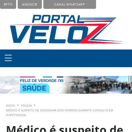
RFTV
ANUNCIE
CANAL WHATSAPP
INÍCIO
POLÍCIA
MÉDICO É SUSPEITO DE ASSASSINAR DOIS HOMENS DURANTE CONSULTA EM
ITAPETININGA
Médico é suspeito de