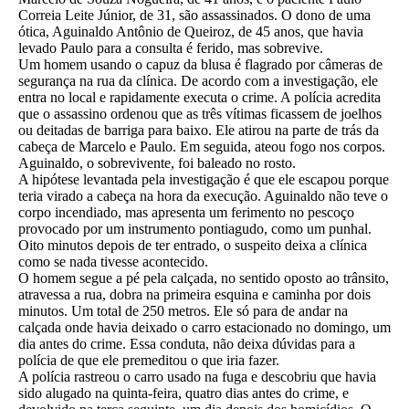
Correia Leite Júnior, de 31, são assassinados. O dono de uma
ótica, Aguinaldo Antônio de Queiroz, de 45 anos, que havia
levado Paulo para a consulta é ferido, mas sobrevive.
Um homem usando o capuz da blusa é flagrado por câmeras de
segurança na rua da clínica. De acordo com a investigação, ele
entra no local e rapidamente executa o crime. A polícia acredita
que o assassino ordenou que as três vítimas ficassem de joelhos
ou deitadas de barriga para baixo. Ele atirou na parte de trás da
cabeça de Marcelo e Paulo. Em seguida, ateou fogo nos corpos.
Aguinaldo, o sobrevivente, foi baleado no rosto.
A hipótese levantada pela investigação é que ele escapou porque
teria virado a cabeça na hora da execução. Aguinaldo não teve o
corpo incendiado, mas apresenta um ferimento no pescoço
provocado por um instrumento pontiagudo, como um punhal.
Oito minutos depois de ter entrado, o suspeito deixa a clínica
como se nada tivesse acontecido.
O homem segue a pé pela calçada, no sentido oposto ao trânsito,
atravessa a rua, dobra na primeira esquina e caminha por dois
minutos. Um total de 250 metros. Ele só para de andar na
calçada onde havia deixado o carro estacionado no domingo, um
dia antes do crime. Essa conduta, não deixa dúvidas para a
polícia de que ele premeditou o que iria fazer.
A polícia rastreou o carro usado na fuga e descobriu que havia
sido alugado na quinta-feira, quatro dias antes do crime, e