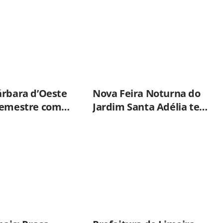
ações práticas para
proteção de crianças e
adolescentes em
Americana
árbara d’Oeste
Nova Feira Noturna do
semestre com
Jardim Santa Adélia terá
número de
vacinação itinerante
 furtos desde
nesta quinta-feira (6)