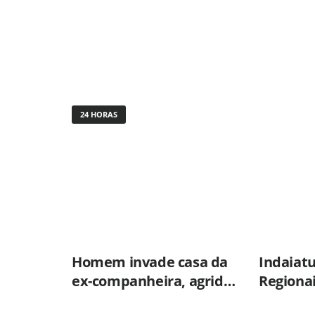
24 HORAS
Homem invade casa da
Indaiat
ex-companheira, agride
Regiona
vítima com tesoura e é
Olimpía