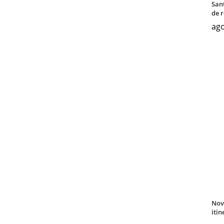
San
de 
ago
Nov
itin