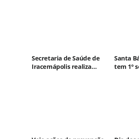
preso em flagrante pela
Brasil
GCM de Limeira
Secretaria de Saúde de
Santa B
Iracemápolis realiza
tem 1º 
vacinação em empresas
menor 
para ampliar
roubos e
imunização
2001