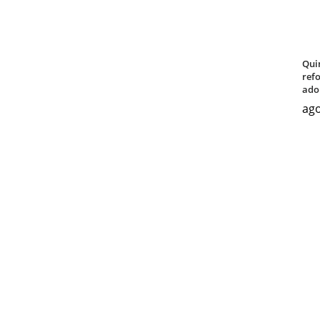
Qui
ref
ado
ago