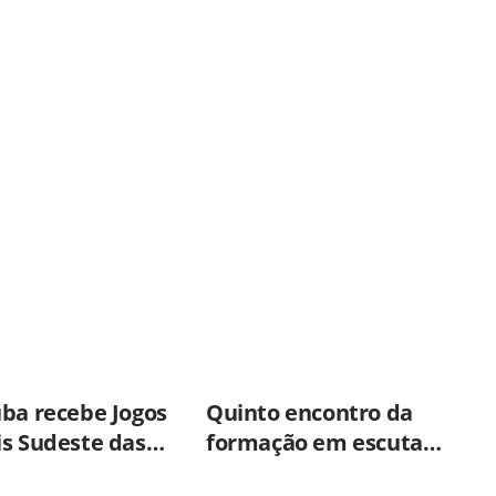
uba recebe Jogos
Quinto encontro da
is Sudeste das
formação em escuta
das Especiais
especializada reforça