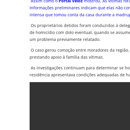
Assim como o
Portal Veloz
mostrou, As vítimas for
Informações preliminares indicam que elas não co
intensa que tomou conta da casa durante a madru
Os proprietários detidos foram conduzidos à dele
de homicídio com dolo eventual, quando se assume 
um problema previamente relatado.
O caso gerou comoção entre moradores da região, e
prestando apoio à família das vítimas.
As investigações continuam para determinar se hou
residência apresentava condições adequadas de h