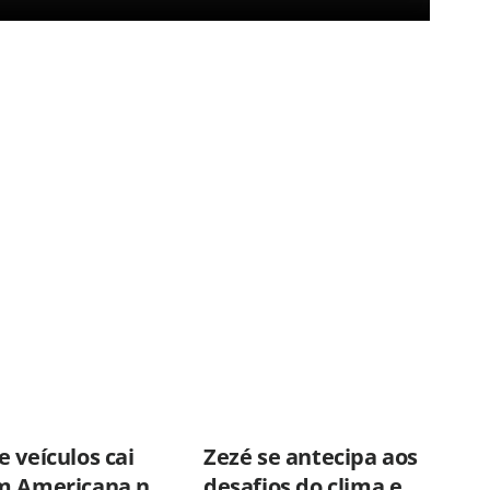
 veículos cai
Zezé se antecipa aos
m Americana no
desafios do clima e