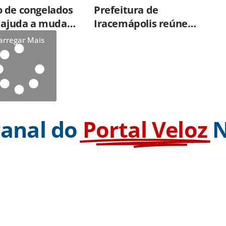
 de congelados
Prefeitura de
e ajuda a mudar
Iracemápolis reúne
ão sobre
empresários e
arregar Mais
de dos alimentos
apresenta produtos e
serviços do Governo do
Estado
canal do
Portal Veloz
N