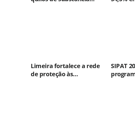
usada para misturar
primeir
cocaína e porções de
skank em Piracicaba
Limeira fortalece a rede
SIPAT 2
de proteção às
program
mulheres nos 20 anos da
em saúd
Lei Maria da Penha
prevenç
de vida 
de Amer