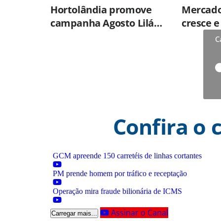
Hortolândia promove
Mercado
campanha Agosto Lilás
cresce 
nas UBSs
percepç
C
qualida
prontos
Confira o 
GCM apreende 150 carretéis de linhas cortantes
PM prende homem por tráfico e receptação
Operação mira fraude bilionária de ICMS
Assinar o Canal
Carregar mais...