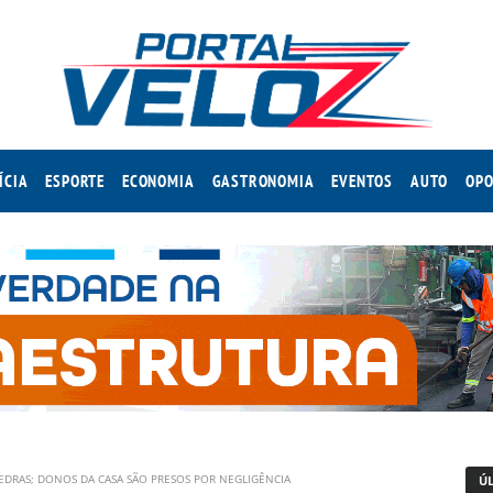
ÍCIA
ESPORTE
ECONOMIA
GASTRONOMIA
EVENTOS
AUTO
OPO
EDRAS; DONOS DA CASA SÃO PRESOS POR NEGLIGÊNCIA
Ú