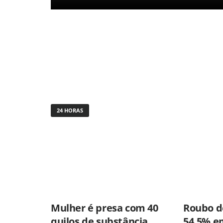
24 HORAS
Mulher é presa com 40
Roubo de
quilos de substância
54,5% e