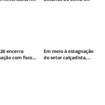
o semestre
fortalece parceria com a
CPFL para enfrentar
eventos extremos em
Hortolândia
026 encerra
Em meio à estagnação
ação com foco
do setor calçadista,
e mental,
fabricante de Franca
ão e qualidade
aposta em botas táticas
dos servidores
e cresce em nicho
icana
especializado