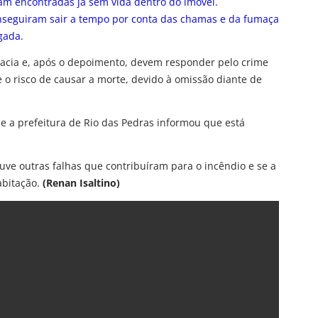
am encontradas já sem vida dentro do imóvel.
nseguiram sair a tempo por conta das chamas e da fumaça
gada.
gacia e, após o depoimento, devem responder pelo crime
o risco de causar a morte, devido à omissão diante de
 a prefeitura de Rio das Pedras informou que está
ve outras falhas que contribuíram para o incêndio e se a
abitação.
(Renan Isaltino)