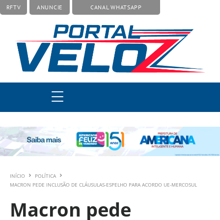
RFTV
ANUNCIE
CANAL WHATSAPP
INÍCIO
POLÍTICA
MACRON PEDE INCLUSÃO DE CLÁUSULAS-ESPELHO PARA ACORDO UE-MERCOSUL
Macron pede