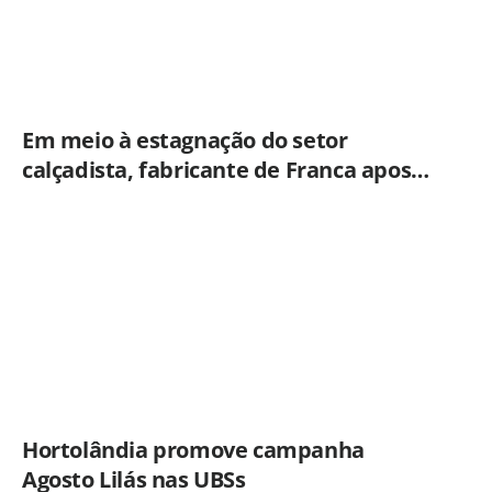
Em meio à estagnação do setor
calçadista, fabricante de Franca aposta
em botas táticas e cresce em nicho
especializado
Hortolândia promove campanha
Agosto Lilás nas UBSs