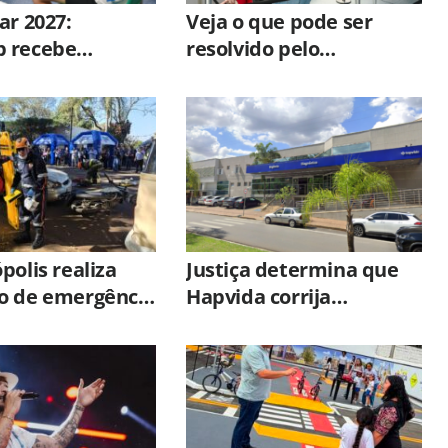
ar 2027:
Veja o que pode ser
 recebe
resolvido pelo
es até 31 de
WhatsApp do
Poupatempo
polis realiza
Justiça determina que
o de emergência
Hapvida corrija
tiplas vítimas
irregularidades em
unidades de Limeira sob
pena de multa