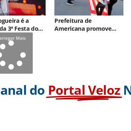
gueira é a
Prefeitura de
da 3ª Festa do
Americana promove
Pais em
atividade do
arregar Mais
ndia
EducaTrânsito na
Cidade Mirim
canal do
Portal Veloz
N