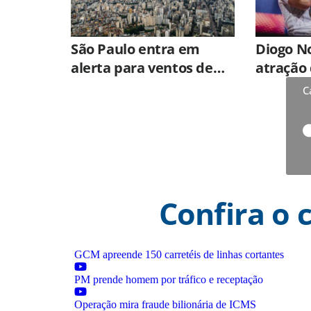
São Paulo entra em
Diogo No
alerta para ventos de
atração 
até 100 km/h com
Dia dos 
C
avanço de ciclone
Hortolâ
extratropical
Confira o 
GCM apreende 150 carretéis de linhas cortantes
PM prende homem por tráfico e receptação
Operação mira fraude bilionária de ICMS