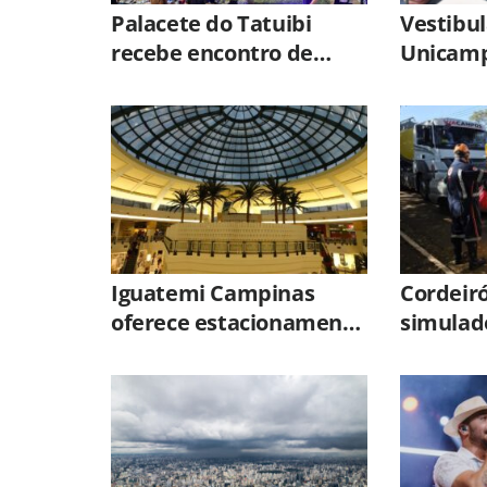
Palacete do Tatuibi
Vestibul
recebe encontro de
Unicamp
carros antigos e passeio
inscriçõ
guiado nesta sexta-feira
agosto
(7)
Iguatemi Campinas
Cordeiró
oferece estacionamento
simulad
grátis para clientes que
com múl
consumirem em
restaurantes