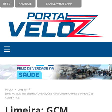
RFTV
ANUNCIE
CANAL WHATSAPP
INÍCIO
LIMEIRA
LIMEIRA: GCM INTENSIFICA OPERAÇÕES PARA COIBIR CRIMES E INFRAÇÕES
AMBIENTAIS
Limeira: GCM