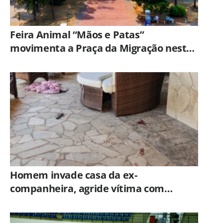
Feira Animal “Mãos e Patas”
movimenta a Praça da Migração neste
sábado (8)
Homem invade casa da ex-
companheira, agride vítima com
tesoura e é preso em flagrante pela
GCM de Limeira