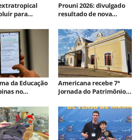
extratropical
Prouni 2026: divulgado
luir para
resultado de nova
 bomba e
chamada para o 2º
 risco de
semestre
is no Sul
rma da Educação
Americana recebe 7ª
inas no
Jornada do Patrimônio
 já fez 2,2 mil
com atividades culturais
entos
em espaços históricos