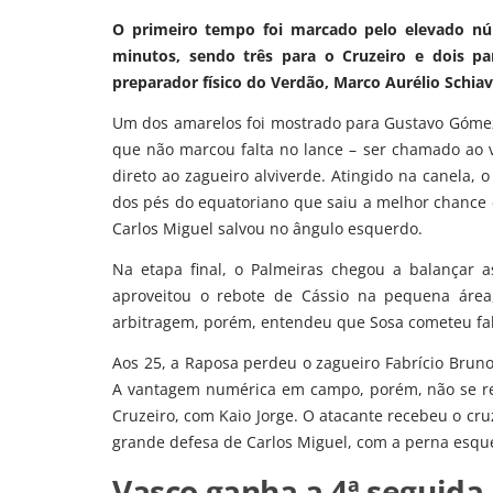
O primeiro tempo foi marcado pelo elevado nú
minutos, sendo três para o Cruzeiro e dois p
preparador físico do Verdão, Marco Aurélio Schia
Um dos amarelos foi mostrado para Gustavo Gómez 
que não marcou falta no lance – ser chamado ao v
direto ao zagueiro alviverde. Atingido na canela, o
dos pés do equatoriano que saiu a melhor chance de
Carlos Miguel salvou no ângulo esquerdo.
Na etapa final, o Palmeiras chegou a balançar
aproveitou o rebote de Cássio na pequena áre
arbitragem, porém, entendeu que Sosa cometeu falta
Aos 25, a Raposa perdeu o zagueiro Fabrício Bruno
A vantagem numérica em campo, porém, não se ref
Cruzeiro, com Kaio Jorge. O atacante recebeu o cr
grande defesa de Carlos Miguel, com a perna esqu
Vasco ganha a 4ª seguida