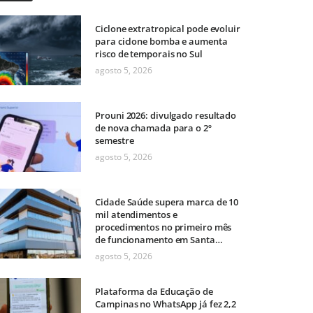
Ciclone extratropical pode evoluir
para ciclone bomba e aumenta
risco de temporais no Sul
agosto 5, 2026
Prouni 2026: divulgado resultado
de nova chamada para o 2º
semestre
agosto 5, 2026
Cidade Saúde supera marca de 10
mil atendimentos e
procedimentos no primeiro mês
de funcionamento em Santa
Bárbara
agosto 5, 2026
Plataforma da Educação de
Campinas no WhatsApp já fez 2,2