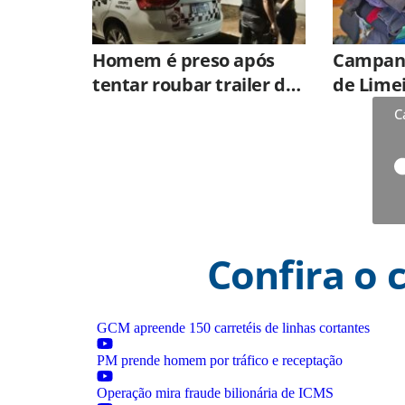
Homem é preso após
Campanh
tentar roubar trailer de
de Lime
lanches e ameaçar
mais de 
C
criança com faca em
doações
Limeira
Confira o 
GCM apreende 150 carretéis de linhas cortantes
PM prende homem por tráfico e receptação
Operação mira fraude bilionária de ICMS