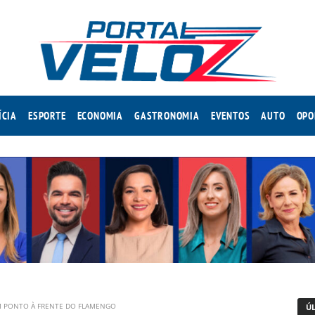
ÍCIA
ESPORTE
ECONOMIA
GASTRONOMIA
EVENTOS
AUTO
OPO
UM PONTO À FRENTE DO FLAMENGO
Ú