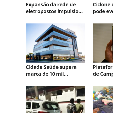
Expansão da rede de
Ciclone 
eletropostos impulsiona
pode evo
viagens com veículos
ciclone
elétricos no Brasil
aumenta
tempora
Cidade Saúde supera
Platafo
marca de 10 mil
de Camp
atendimentos e
WhatsApp
procedimentos no
atendim
primeiro mês de
funcionamento em
Santa Bárbara