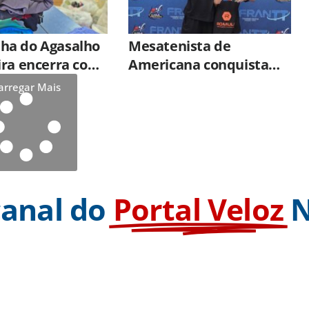
a do Agasalho
Mesatenista de
ira encerra com
Americana conquista
85 toneladas de
título na 6ª etapa da
arregar Mais
 arrecadadas
Liga Paulista
canal do
Portal Veloz
N