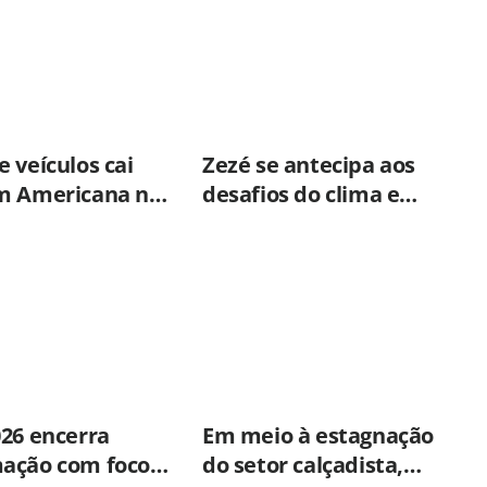
 veículos cai
Zezé se antecipa aos
m Americana no
desafios do clima e
o semestre
fortalece parceria com a
CPFL para enfrentar
eventos extremos em
Hortolândia
026 encerra
Em meio à estagnação
ação com foco
do setor calçadista,