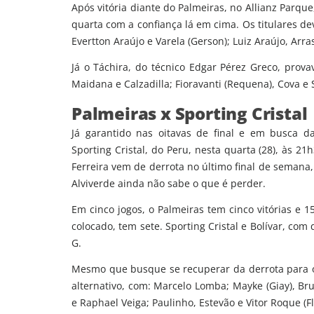
Após vitória diante do Palmeiras, no Allianz Parqu
quarta com a confiança lá em cima. Os titulares dev
Evertton Araújo e Varela (Gerson); Luiz Araújo, Arr
Já o Táchira, do técnico Edgar Pérez Greco, prova
Maidana e Calzadilla; Fioravanti (Requena), Cova e 
Palmeiras x Sporting Cristal
Já garantido nas oitavas de final e em busca da
Sporting Cristal, do Peru, nesta quarta (28), às 21
Ferreira vem de derrota no último final de semana,
Alviverde ainda não sabe o que é perder.
Em cinco jogos, o Palmeiras tem cinco vitórias e 
colocado, tem sete. Sporting Cristal e Bolívar, co
G.
Mesmo que busque se recuperar da derrota para o
alternativo, com: ⁠Marcelo Lomba; Mayke (Giay), Br
e Raphael Veiga; Paulinho, Estevão e Vitor Roque (F