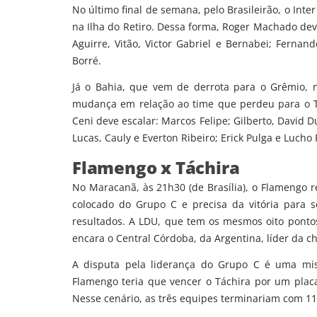
No último final de semana, pelo Brasileirão, o Inte
na Ilha do Retiro. Dessa forma, Roger Machado dev
Aguirre, Vitão, Victor Gabriel e Bernabei; Fernan
Borré.
Já o Bahia, que vem de derrota para o Grêmio, 
mudança em relação ao time que perdeu para o Tr
Ceni deve escalar: Marcos Felipe; Gilberto, David D
Lucas, Cauly e Everton Ribeiro; Erick Pulga e Lucho
Flamengo x Táchira
No Maracanã, às 21h30 (de Brasília), o Flamengo 
colocado do Grupo C e precisa da vitória para s
resultados. A LDU, que tem os mesmos oito pontos
encara o Central Córdoba, da Argentina, líder da c
A disputa pela liderança do Grupo C é uma miss
Flamengo teria que vencer o Táchira por um placa
Nesse cenário, as três equipes terminariam com 11 p