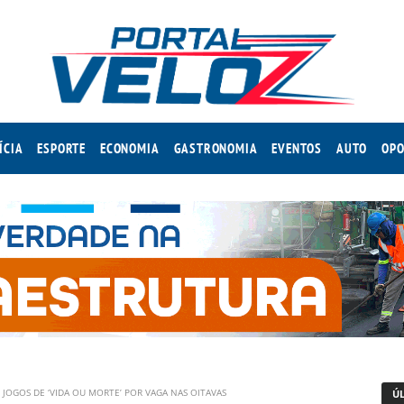
ÍCIA
ESPORTE
ECONOMIA
GASTRONOMIA
EVENTOS
AUTO
OPO
 JOGOS DE ‘VIDA OU MORTE’ POR VAGA NAS OITAVAS
Ú