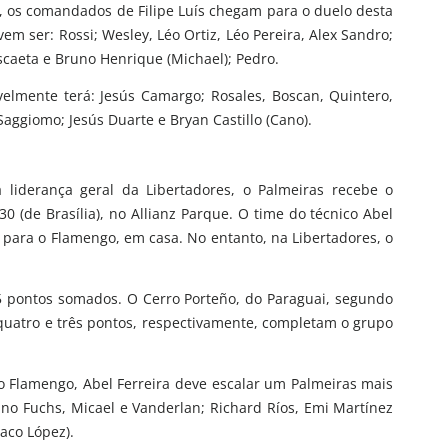
e, os comandados de Filipe Luís chegam para o duelo desta
em ser: Rossi; Wesley, Léo Ortiz, Léo Pereira, Alex Sandro;
ascaeta e Bruno Henrique (Michael); Pedro.
velmente terá: Jesús Camargo; Rosales, Boscan, Quintero,
Saggiomo; Jesús Duarte e Bryan Castillo (Cano).
 liderança geral da Libertadores, o Palmeiras recebe o
h30 (de Brasília), no Allianz Parque. O time do técnico Abel
 para o Flamengo, em casa. No entanto, na Libertadores, o
15 pontos somados. O Cerro Porteño, do Paraguai, segundo
m quatro e três pontos, respectivamente, completam o grupo
 Flamengo, Abel Ferreira deve escalar um Palmeiras mais
uno Fuchs, Micael e Vanderlan; Richard Ríos, Emi Martínez
laco López).