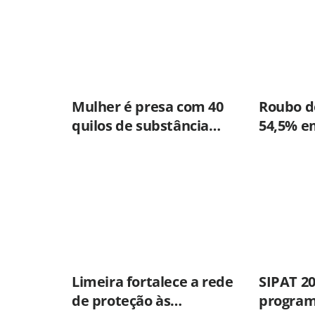
Mulher é presa com 40
Roubo de
quilos de substância
54,5% e
usada para misturar
primeir
cocaína e porções de
skank em Piracicaba
Limeira fortalece a rede
SIPAT 2
de proteção às
program