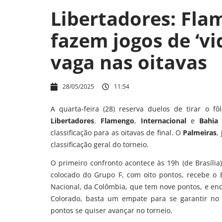
Libertadores: Fla
fazem jogos de ‘vi
vaga nas oitavas
28/05/2025
11:54
A quarta-feira (28) reserva duelos de tirar o 
Libertadores
.
Flamengo
,
Internacional
e
Bahia
s
classificação para as oitavas de final. O
Palmeiras
,
classificação geral do torneio.
O primeiro confronto acontece às 19h (de Brasília)
colocado do Grupo F, com oito pontos, recebe o B
Nacional, da Colômbia, que tem nove pontos, e enca
Colorado, basta um empate para se garantir no 
pontos se quiser avançar no torneio.