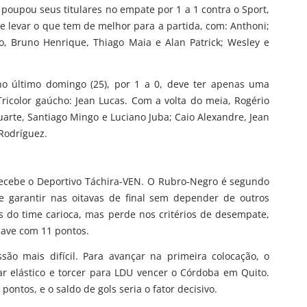
r poupou seus titulares no empate por 1 a 1 contra o Sport,
e levar o que tem de melhor para a partida, com: Anthoni;
do, Bruno Henrique, Thiago Maia e Alan Patrick; Wesley e
no último domingo (25), por 1 a 0, deve ter apenas uma
icolor gaúcho: Jean Lucas. Com a volta do meia, Rogério
uarte, Santiago Mingo e Luciano Juba; Caio Alexandre, Jean
 Rodríguez.
recebe o Deportivo Táchira-VEN. O Rubro-Negro é segundo
e garantir nas oitavas de final sem depender de outros
 do time carioca, mas perde nos critérios de desempate,
have com 11 pontos.
ão mais difícil. Para avançar na primeira colocação, o
r elástico e torcer para LDU vencer o Córdoba em Quito.
ontos, e o saldo de gols seria o fator decisivo.