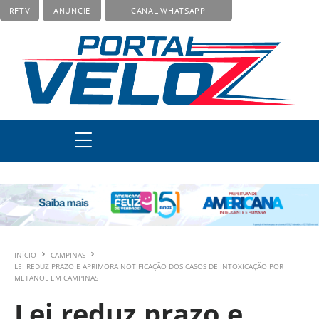
RFTV
ANUNCIE
CANAL WHATSAPP
INÍCIO
CAMPINAS
LEI REDUZ PRAZO E APRIMORA NOTIFICAÇÃO DOS CASOS DE INTOXICAÇÃO POR
METANOL EM CAMPINAS
Lei reduz prazo e