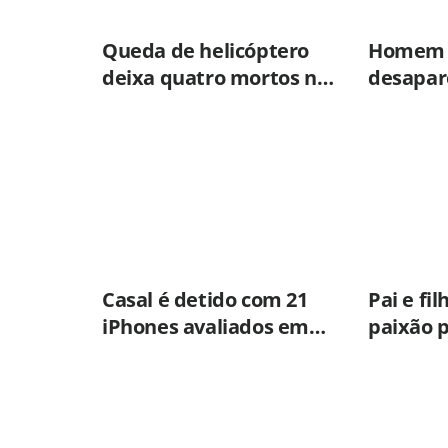
Queda de helicóptero
Homem d
deixa quatro mortos na
desapare
Vista Chinesa, no Rio de
trabalh
Janeiro
Casal é detido com 21
Pai e fi
iPhones avaliados em
paixão 
mais de R$ 200 mil
enferm
durante fiscalização em
constroe
ônibus em Campinas
ligada a
Municip