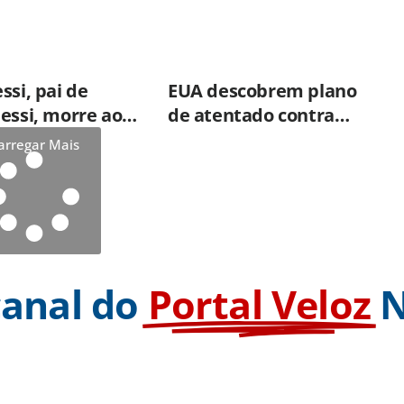
ssi, pai de
EUA descobrem plano
essi, morre aos
de atentado contra
Messi durante a Copa do
arregar Mais
Mundo
canal do
Portal Veloz
N