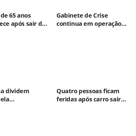
e 65 anos
Gabinete de Crise
ce após sair do
continua em operação
o em Americana
após ciclone provocar 15
ocorrências em São
Paulo
lha dividem
Quatro pessoas ficam
pela
feridas após carro sair
agem e
da pista em Charqueada
m trajetória
o Hospital
al de Americana