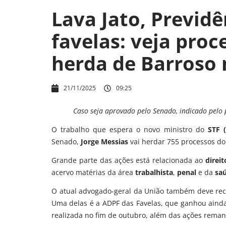
Lava Jato, Previd
favelas: veja pro
herda de Barroso 
21/11/2025
09:25
Caso seja aprovado pelo Senado, indicado pelo 
O trabalho que espera o novo ministro do
STF 
Senado,
Jorge Messias
vai herdar 755 processos d
Grande parte das ações está relacionada ao
direi
acervo matérias da área
trabalhista
,
penal
e da
sa
O atual advogado-geral da União também deve rece
Uma delas é a ADPF das Favelas, que ganhou ainda
realizada no fim de outubro, além das ações reman