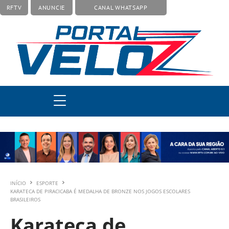
RFTV
ANUNCIE
CANAL WHATSAPP
INÍCIO
ESPORTE
KARATECA DE PIRACICABA É MEDALHA DE BRONZE NOS JOGOS ESCOLARES
BRASILEIROS
Karateca de