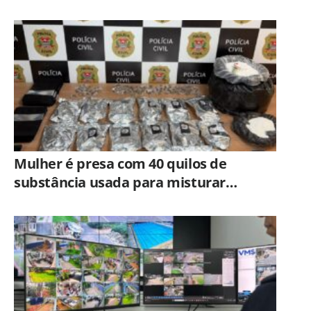
veja como participar
Mulher é presa com 40 quilos de
substância usada para misturar
cocaína e porções de skank em
Piracicaba