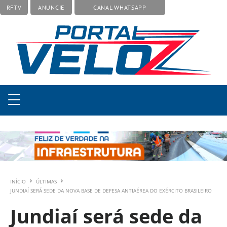
RFTV
ANUNCIE
CANAL WHATSAPP
INÍCIO
ÚLTIMAS
JUNDIAÍ SERÁ SEDE DA NOVA BASE DE DEFESA ANTIAÉREA DO EXÉRCITO BRASILEIRO
Jundiaí será sede da