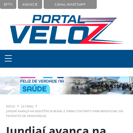
RFTV
ANUNCIE
CANAL WHATSAPP
INÍCIO
ÚLTIMAS
JUNDIAÍ AVANÇA NA ASSISTÊNCIA RENAL E FIRMA CONTRATO PARA BENEFICIAR 204
PACIENTES DE HEMODIÁLISE
Jundiaí avança na