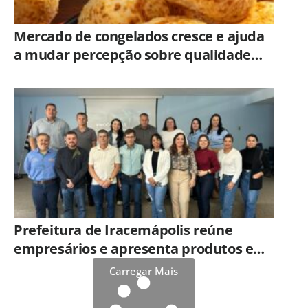
Mercado de congelados cresce e ajuda
a mudar percepção sobre qualidade
dos alimentos prontos
Prefeitura de Iracemápolis reúne
empresários e apresenta produtos e
serviços do Governo do Estado
Carregar Mais