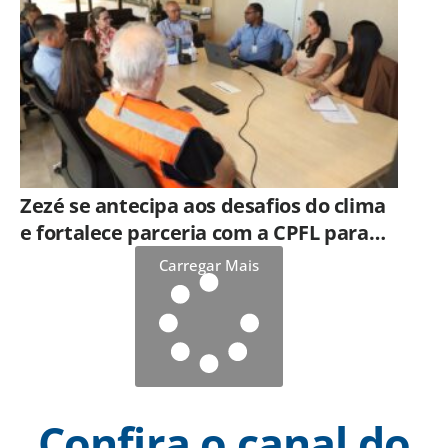
Zezé se antecipa aos desafios do clima
e fortalece parceria com a CPFL para
enfrentar eventos extremos em
Carregar Mais
Hortolândia
Confira o canal do