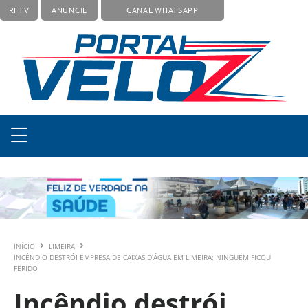
RFTV
ANUNCIE
CANAL WHATSAPP
INÍCIO
LIMEIRA
INCÊNDIO DESTRÓI EMPRESA DE CAIXAS D’ÁGUA EM LIMEIRA; NINGUÉM FICOU
FERIDO
Incêndio destrói