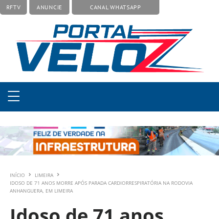
RFTV
ANUNCIE
CANAL WHATSAPP
INÍCIO
LIMEIRA
IDOSO DE 71 ANOS MORRE APÓS PARADA CARDIORRESPIRATÓRIA NA RODOVIA
ANHANGUERA, EM LIMEIRA
Idoso de 71 anos