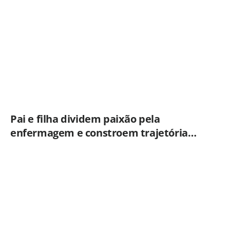
durante fiscalização em ônibus em
Campinas
Pai e filha dividem paixão pela
enfermagem e constroem trajetória
ligada ao Hospital Municipal de
Americana