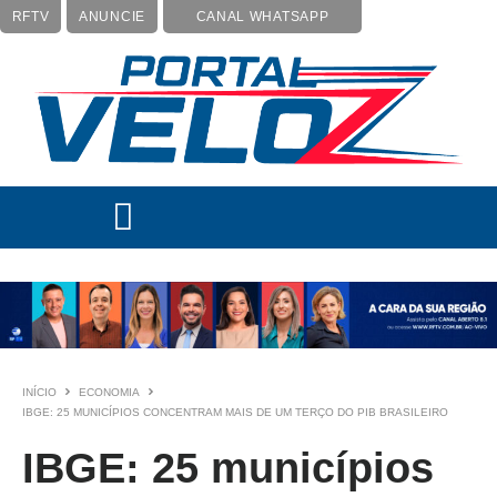
RFTV
ANUNCIE
CANAL WHATSAPP
INÍCIO
ECONOMIA
IBGE: 25 MUNICÍPIOS CONCENTRAM MAIS DE UM TERÇO DO PIB BRASILEIRO
IBGE: 25 municípios