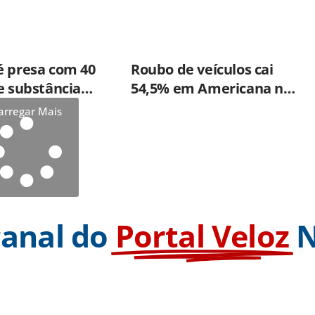
é presa com 40
Roubo de veículos cai
e substância
54,5% em Americana no
ara misturar
primeiro semestre
arregar Mais
e porções de
m Piracicaba
canal do
Portal Veloz
N