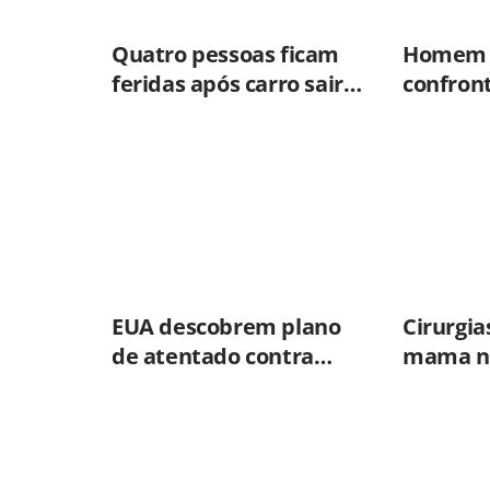
Quatro pessoas ficam
Homem 
feridas após carro sair
confron
da pista em Charqueada
do BAEP
EUA descobrem plano
Cirurgia
de atentado contra
mama no
Messi durante a Copa do
mais de
Mundo
anos