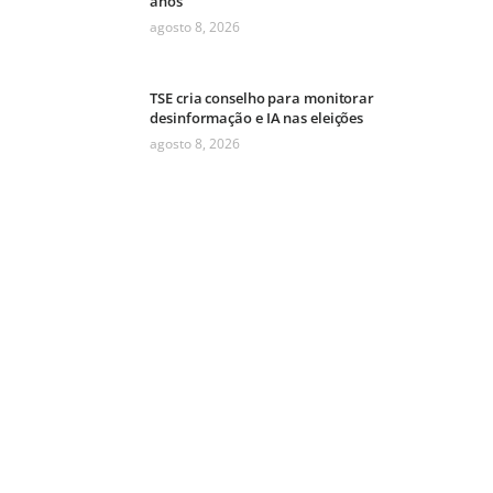
anos
agosto 8, 2026
TSE cria conselho para monitorar
desinformação e IA nas eleições
agosto 8, 2026