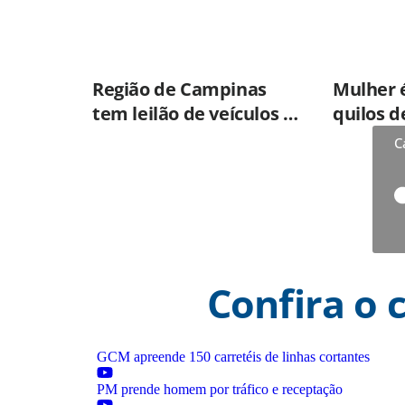
Região de Campinas
Mulher 
tem leilão de veículos do
quilos d
Detran-SP com 645 lotes;
usada p
C
veja como participar
cocaína 
skank e
Confira o 
GCM apreende 150 carretéis de linhas cortantes
PM prende homem por tráfico e receptação