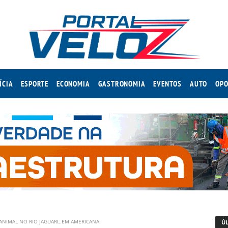
ÍCIA
ESPORTE
ECONOMIA
GASTRONOMIA
EVENTOS
AUTO
OPO
NIMAL NO RIO JAGUARI, EM AMERICANA
Ú