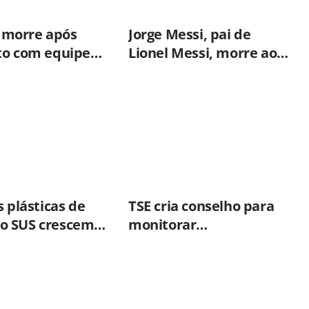
morre após
Jorge Messi, pai de
to com equipe
Lionel Messi, morre aos
 em Campinas
68 anos
s plásticas de
TSE cria conselho para
 SUS crescem
monitorar
 50% em dez
desinformação e IA nas
eleições