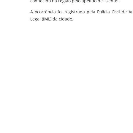
conhecido na região pelo apelido de “Dente”.
A ocorrência foi registrada pela Polícia Civil de
Legal (IML) da cidade.