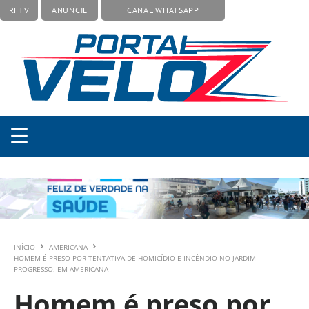
RFTV
ANUNCIE
CANAL WHATSAPP
INÍCIO
AMERICANA
HOMEM É PRESO POR TENTATIVA DE HOMICÍDIO E INCÊNDIO NO JARDIM
PROGRESSO, EM AMERICANA
Homem é preso por