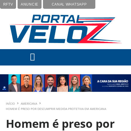
RFTV
ANUNCIE
CANAL WHATSAPP
INÍCIO
AMERICANA
HOMEM É PRESO POR DESCUMPRIR MEDIDA PROTETIVA EM AMERICANA
Homem é preso por