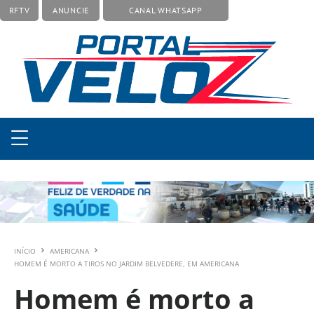
RFTV
ANUNCIE
CANAL WHATSAPP
INÍCIO
AMERICANA
HOMEM É MORTO A TIROS NO JARDIM BELVEDERE, EM AMERICANA
Homem é morto a