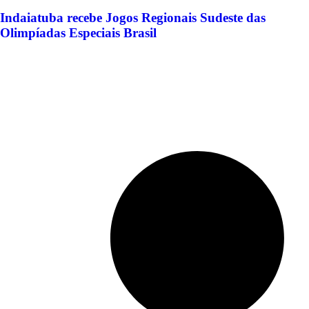
Indaiatuba recebe Jogos Regionais Sudeste das
Olimpíadas Especiais Brasil