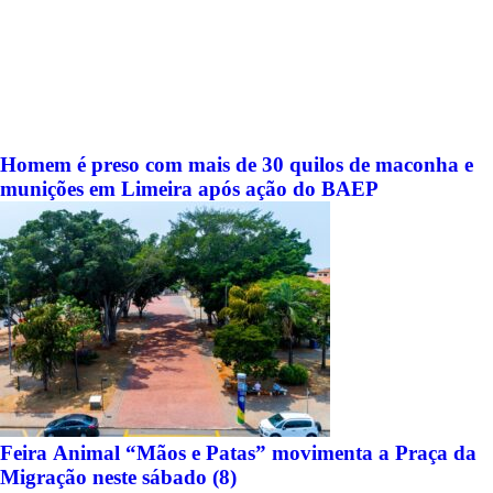
Homem é preso com mais de 30 quilos de maconha e
munições em Limeira após ação do BAEP
Feira Animal “Mãos e Patas” movimenta a Praça da
Migração neste sábado (8)