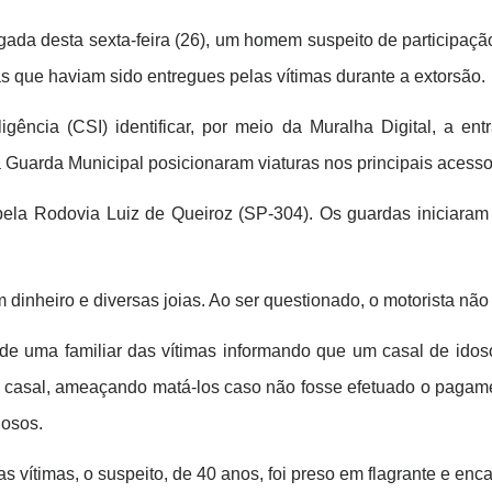
a desta sexta-feira (26), um homem suspeito de participação
as que haviam sido entregues pelas vítimas durante a extorsão.
ligência (CSI) identificar, por meio da Muralha Digital, a
Guarda Municipal posicionaram viaturas nos principais acesso
o pela Rodovia Luiz de Queiroz (SP-304). Os guardas inicia
 dinheiro e diversas joias. Ao ser questionado, o motorista nã
e uma familiar das vítimas informando que um casal de idoso
do casal, ameaçando matá-los caso não fosse efetuado o pagame
nosos.
vítimas, o suspeito, de 40 anos, foi preso em flagrante e enca